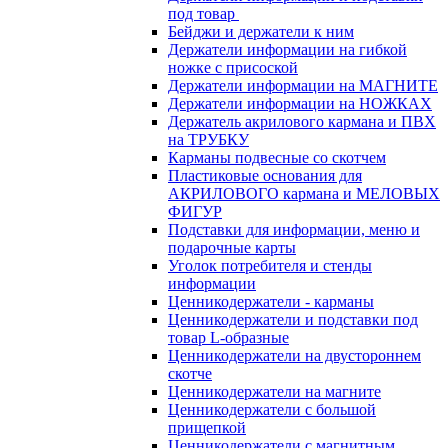
под товар
Бейджи и держатели к ним
Держатели информации на гибкой
ножке с присоской
Держатели информации на МАГНИТЕ
Держатели информации на НОЖКАХ
Держатель акрилового кармана и ПВХ
на ТРУБКУ
Карманы подвесные со скотчем
Пластиковые основания для
АКРИЛОВОГО кармана и МЕЛОВЫХ
ФИГУР
Подставки для информации, меню и
подарочные карты
Уголок потребителя и стенды
информации
Ценникодержатели - карманы
Ценникодержатели и подставки под
товар L-образные
Ценникодержатели на двустороннем
скотче
Ценникодержатели на магните
Ценникодержатели с большой
прищепкой
Ценникодержатели с магнитным