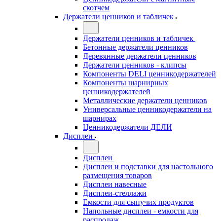
скотчем
Держатели ценников и табличек
Держатели ценников и табличек
Бетонные держатели ценников
Деревянные держатели ценников
Держатели ценников - клипсы
Компоненты DELI ценникодержателей
Компоненты шарнирных
ценникодержателей
Металлические держатели ценников
Универсальные ценникодержатели на
шарнирах
Ценникодержатели ДЕЛИ
Дисплеи
Дисплеи
Дисплеи и подставки для настольного
размещения товаров
Дисплеи навесные
Дисплеи-стеллажи
Емкости для сыпучих продуктов
Напольные дисплеи - емкости для
распродаж