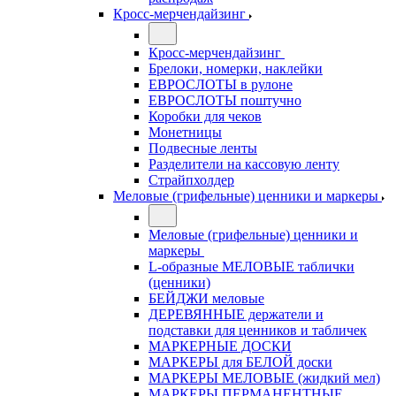
Кросс-мерчендайзинг
Кросс-мерчендайзинг
Брелоки, номерки, наклейки
ЕВРОСЛОТЫ в рулоне
ЕВРОСЛОТЫ поштучно
Коробки для чеков
Монетницы
Подвесные ленты
Разделители на кассовую ленту
Страйпхолдер
Меловые (грифельные) ценники и маркеры
Меловые (грифельные) ценники и
маркеры
L-образные МЕЛОВЫЕ таблички
(ценники)
БЕЙДЖИ меловые
ДЕРЕВЯННЫЕ держатели и
подставки для ценников и табличек
МАРКЕРНЫЕ ДОСКИ
МАРКЕРЫ для БЕЛОЙ доски
МАРКЕРЫ МЕЛОВЫЕ (жидкий мел)
МАРКЕРЫ ПЕРМАНЕНТНЫЕ